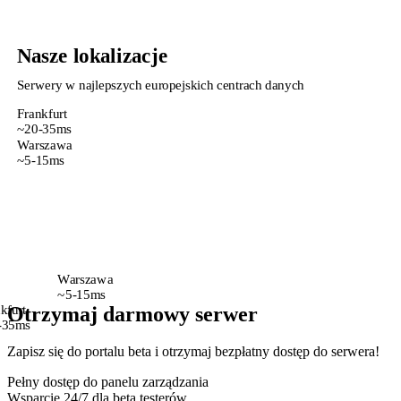
Nasze lokalizacje
Serwery w najlepszych europejskich centrach danych
Frankfurt
~20-35ms
Warszawa
~5-15ms
Warszawa
~5-15ms
kfurt
Otrzymaj darmowy serwer
-35ms
Zapisz się do portalu beta i otrzymaj bezpłatny dostęp do serwera!
Pełny dostęp do panelu zarządzania
Wsparcie 24/7 dla beta testerów