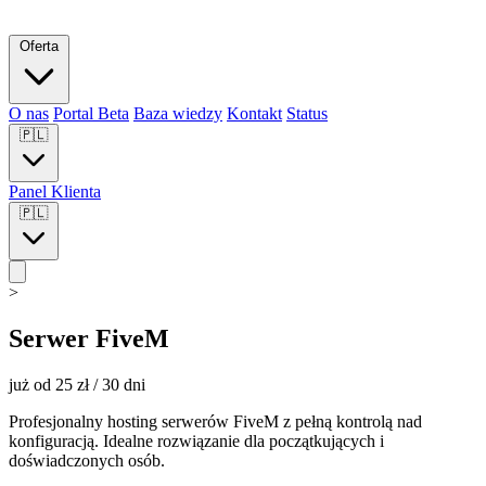
Oferta
O nas
Portal Beta
Baza wiedzy
Kontakt
Status
🇵🇱
Panel Klienta
🇵🇱
>
Serwer FiveM
już od
25 zł
/ 30 dni
Profesjonalny hosting serwerów FiveM z pełną kontrolą nad
konfiguracją. Idealne rozwiązanie dla początkujących i
doświadczonych osób.